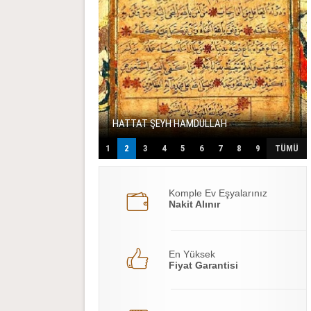
HATTAT ŞEYH HAMDULLAH
1
2
3
4
5
6
7
8
9
TÜMÜ
Komple Ev Eşyalarınız
Nakit Alınır
En Yüksek
Fiyat Garantisi