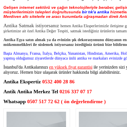
Gelişen internet sektörü ve çağın teknolojileriyle beraber, geliş
müşterilerimizin talepleri doğrultusunda
bir tık'a antika
hizmetler
Merdiven altı sitelerle ve aracı kurumlarla uğraşmadan direk Ant
Antika Satmak istiyorsanız
hemen Antika Eksperlerimizle iletişime ge
şirketimize ait özel Antika Değer Tespiti, satmak istediğiniz ürünlerin tamamı
Antika Eşya satın almak ya da evinizin şık dekorasyonunu dünyanın en ka
mükemmelikleri ile süslemek istiyorsanız istediğiniz ürünü bize bildirme
AHMED KARAHISARÎ
HATTAT HAMID AYTA
Başta Almanya, Fransa, İtalya, Belçika, Yunanistan, Hindistan, Amerika, Hol
yapmış olduğumuz ziyaretlerde dünyaca ünlü antika ve markaları evinizde gör
İstanbul'da Antikalarınızı
en yüksek fiyat garantisi
ile yerinizden siz
alıyoruz. Hemen bize ulaşarak ürünler hakkında bilgi alabilirsiniz.
Antika Ekspertiz
0532 400 28 86
Antik Antika Merkez Tel
0216 337 07 17
Whatsapp
0507 517 72 62 ( ön değerlendirme )