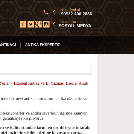
antika fiyat al
+90532
400 2886
antikantika
SOSYAL MEDYA
ANTIKACI
ANTIKA EKSPERTIZ
Yerler - İstanbul Antika ve El Yazması Eserler Antik
inde her nevi antika alım satım, antika ekspertiz ve
oleksiyonerler ve antika severlerin ilgisine sunuyor,
 garantisiyle karşılıyoruz.
en ve kalite standartlarını en üst düzeyde tutarak,
inizi hızlı bir şekilde çözüme kavuşturuyoruz.