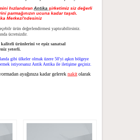
imini hızlandıran
Antika
şirketimiz siz değerli
ini parmağınızın ucuna kadar taşıdı.
ika Merkezi'ndesiniz
çebilr ürün değerlendirmesi yaptırabilirsiniz.
nda ücretsizdir.
liteli ürünlerini ve eşsiz sanatsal
niz yeterli.
Ç
HATTAT HAFIZ OSMAN EFENDI
landa gibi ülkeler olmak üzere 50'yi aşkın bölgeye
mek istiyorsanız Antik Antika ile iletişime geçiniz.
i yormadan ayağınıza kadar gelerek
nakit
olarak