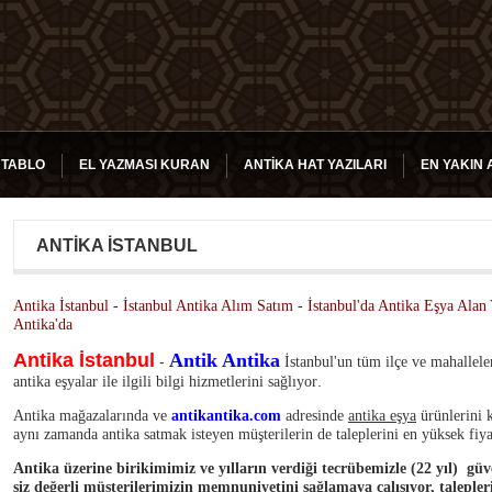
 TABLO
EL YAZMASI KURAN
ANTIKA HAT YAZILARI
EN YAKIN 
ANTİKA İSTANBUL
Antika İstanbul - İstanbul Antika Alım Satım - İstanbul'da Antika Eşya Alan 
Antika'da
Antika İstanbul
Antik Antika
-
İstanbul'un tüm ilçe ve mahalleler
.
antika eşyalar ile ilgili bilgi hizmetlerini sağlıyor
Antika mağazalarında ve
antikantika.com
adresinde
antika eşya
ürünlerini k
aynı zamanda antika satmak isteyen müşterilerin de taleplerini en yüksek fiyat
Antika üzerine birikimimiz ve yılların verdiği tecrübemizle (22 yıl) güv
siz değerli müşterilerimizin memnuniyetini sağlamaya çalışıyor, talepler