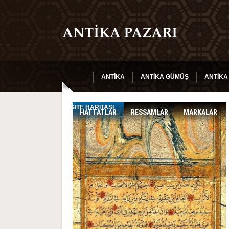
ANTIKA
ANTIKA GÜMÜŞ
ANTIKA
SITE HARITASI
HATTATLAR
RESSAMLAR
MARKALAR