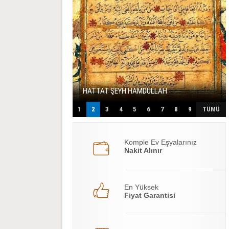
HATTAT ŞEYH HAMDULLAH
1
2
3
4
5
6
7
8
9
TÜMÜ
Komple Ev Eşyalarınız
Nakit Alınır
En Yüksek
Fiyat Garantisi