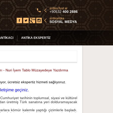
antika fiyat al
+90532
400 2886
antikantika
SOSYAL MEDYA
ANTIKACI
ANTIKA EKSPERTIZ
tları - Nuri İyem Tablo Müzayedeye Yazdırma
ıyor, ücretsiz ekspertiz hizmeti sağlıyoruz.
letişime geçiniz.
Cumhuriyet tarihinin toplumsal, siyasi ve kültürel
adan üretmiş Türk sanatına yeri dolduramayacak
rlara kömür kalemle yaptığı çizimlerle başladı.