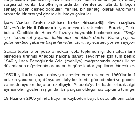
sergisi adı verilen bu etkinliğin ardından
Yeniler
adı altında birleşen
sanatçılardan destek gördüler. Yeniler, bir sanatçı olarak varolman
arasında bir orta yol çizerek bulmaya çalıştılar.
İyem Yeniler Grubu dağılana kadar düzenlediği tüm sergiler
Müzesi’nde
Halil Dikmen
‘in yardımcısı olarak çalıştı. Burada, Tür
buldu. Özellikle de Hoca Ali Rıza’ya hayranlık beslemekteydi:
“Doğr
için, toplumsal yaşama katılmada emekledi durdu. Kendi payıma
götürmekteki çaba ve başarılarından ötürü, ayrıca seviyor ve sayıyo
Sanatı topluma empoze etmekten çok, toplumun içinden çıkan bir s
bilmeden üretmiş Anadolu halkına sanatı sevdirmek için tüm benliğ
1946 yılında Beyoğlu’nda Ada (mobilya) mağazasında açtığı ilk ser
düzenlenen diğerlerinin ardından bugüne kadar yapıtlarını bir çok kez 
1950’li yıllarda soyut anlayışta eserler veren sanatçı 1960’larda 
onların yaşamını, iç dünyasını, köyden kente göç edenleri ve gecekon
ve medeniyetler doğuran özelliğiyle; Anadolu’yu bir kadın olarak algı
aynası olan gözlerin ışığında, bir parçası olduğumuz toplumu tüm gerç
19 Haziran
2005
yılında hayatını kaybeden büyük usta, altı bini aşkı