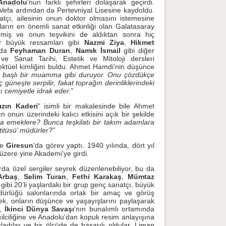
Anadolu
‘nun farklı şehirleri dolaşarak geçirdi.
e Vefa ardından da Pertevniyal Lisesine kaydoldu.
tçı, ailesinin onun doktor olmasını istemesine
arın en önemli sanat etkinliği olan Galatasaray
termiş ve onun teşvikini de aldıktan sonra hiç
r büyük ressamları gibi
Nazmi Ziya
,
Hikmet
nda
Feyhaman Duran
,
Namık İsmail
gibi diğer
ve Sanat Tarihi, Estetik ve Mitoloji dersleri
lektüel kimliğini buldu. Ahmet Hamdi’nin düşünce
 başlı bir muamma gibi duruyor. Onu çözdükçe
güneşte serpilir, fakat toprağın derinliklerindeki
Ç
HATTAT HAFIZ OSMAN EFENDI
ı cemiyetle idrak eder.”
ızın Kaderi’
isimli bir makalesinde bile Ahmet
un üzerindeki kalıcı etkisini açık bir şekilde
 emeklere? Bunca teşkilatı bir takım adamlara
itüsü’ müdürler?”
ve
Giresun
‘da görev yaptı. 1940 yılında, dört yıl
zere yine Akademi’ye girdi.
rda özel sergiler seyrek düzenlenebiliyor, bu da
Arbaş
,
Selim Turan
,
Fethi Karakaş
,
Mümtaz
gibi 20’li yaşlardaki bir grup genç sanatçı, büyük
ürlüğü salonlarında ortak bir amaç ve görüş
mek, onların düşünce ve yaşayışlarını paylaşarak
r,
İkinci Dünya Savaşı
‘nın bunalımlı ortamında
kilciliğine ve Anadolu’dan kopuk resim anlayışına
ladılar ve bir ölçüde de başarılı oldular. Liman