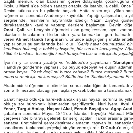
Sağlık memuru olan babasının görevi dolayısıyla çocukluğunu
İlkokulu
Mardin
‘de bitiren sanatçı ortaokulda İstanbul’a geldi. Önc
Resim tutkusu da bu yıllarda başladı. Hatta resim aşkı yülan sana
rağmen en sonunda Akademiye kaydoldu. Yaptığı çalışmaları, o yıll
sergilerinde, resimlerini hayranlıkla izlediği Nazmi Ziya’ya gös
duraksamadan kaydını yaptırıp derslere başlamıştı. Devrin diğe
Onat
,
Çallı
ve
Levy
‘nin öğrencisi olan genç ressam, aynı zama
akademi hocalarının fikirlerinden yararlanmaktan geri kalmadı 
veren
Ahmet Hamdi Tanpınar
‘ın, önünde açtığı geniş ufukla entel
yapısı onun şu satırlarında belli olur:
“Geniş hayat önümüzdeki bin
kendimizi bulacağız; hakiki şahsiyette, hür san’ata kavuşacağız. Ağaç 
AHMED KARAHISARÎ
HATTAT HAMID AYTA
kökü ile beslenir. İnsanoğlu kendi ferdiyetini bile ancak içinde yaşadığ
İyem’in yıllar sonra yazdığı ve Yeditepe’de yayınlanan
‘Sanatçım
Hamdi’ye gönderme yapması, bu büyük edebiyat ve düşün adamının on
ortaya koyar:
“Yazık değil mi bunca çabaya? Bunca masrafa? Bunca
maaş vermek için mi kurmuşuz? Bütün bunlar ‘Saatleri Ayarlama Enst
Akademideki öğrenimini bitirdikten sonra askerliğini de tamamladı 
sonra ilk mezunu olacağı yeni açılan yüksek bölümünü tamamlamak ü
Sanat hayatı oldukça hareketli ancak siyasi hayatrı sorunlu bu yılla
olduça zor bürokratik işlemlerden geçiriliyordu. Nuri İyem,
Avni 
Yener
,
Turgut Atalay
,
Haşmet Akal
,
Ferruh Başağa
ve
Agop Arad
çabaların sonunda Mayıs 1941’de İstanbul Beyoğlu Matbuat Müd
çerçevesinde biraraya gelerek bir sergi açtılar. Halkın arasına gir
sanatsal üretimlerini gerçekleştirmek amacını taşıyan bu sanatçıla
sanatlarına toplumsal gerçekçi bir yön vermişlerdir.
D Grubu
‘nun şe
karşı çıkan toplumsal içerikli resimleriyle halkla bütünleşmeyi amaç