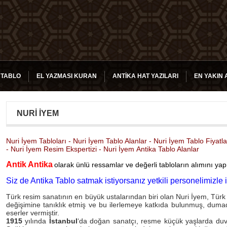
 TABLO
EL YAZMASI KURAN
ANTIKA HAT YAZILARI
EN YAKIN 
NURI İYEM
Nuri İyem Tabloları - Nuri İyem Tablo Alanlar - Nuri İyem Tablo Fiya
- Nuri İyem Resim Ekspertizi - Nuri İyem Antika Tablo Alanlar
Antik Antika
olarak ünlü ressamlar ve değerli tabloların alımını yap
Siz de Antika Tablo satmak istiyorsanız yetkili personelimizle i
Türk resim sanatının en büyük ustalarından biri olan Nuri İyem, Türk 
değişimine tanıklık etmiş ve bu ilerlemeye katkıda bulunmuş, dum
eserler vermiştir.
1915
yılında
İstanbul
‘da doğan sanatçı, resme küçük yaşlarda duva