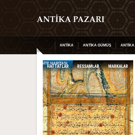
ANTIKA
ANTIKA GÜMÜŞ
ANTIKA
SITE HARITASI
HATTATLAR
RESSAMLAR
MARKALAR