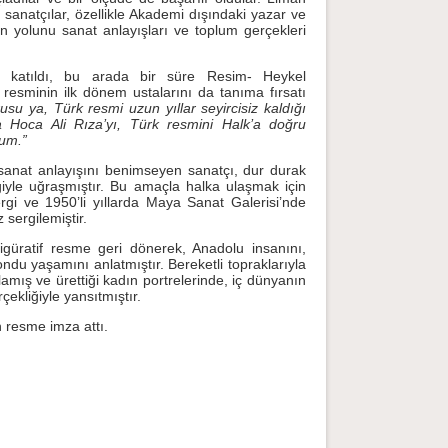
 sanatçılar, özellikle Akademi dışındaki yazar ve
ın yolunu sanat anlayışları ve toplum gerçekleri
e katıldı, bu arada bir süre Resim- Heykel
k resminin ilk dönem ustalarını da tanıma fırsatı
usu ya, Türk resmi uzun yıllar seyircisiz kaldığı
 Hoca Ali Rıza’yı, Türk resmini Halk’a doğru
rum.”
anat anlayışını benimseyen sanatçı, dur durak
iyle uğraşmıştır. Bu amaçla halka ulaşmak için
gi ve 1950’li yıllarda Maya Sanat Galerisi’nde
sergilemiştir.
figüratif resme geri dönerek, Anadolu insanını,
du yaşamını anlatmıştır. Bereketli topraklarıyla
lamış ve ürettiği kadın portrelerinde, iç dünyanın
ekliğiyle yansıtmıştır.
n resme imza attı.